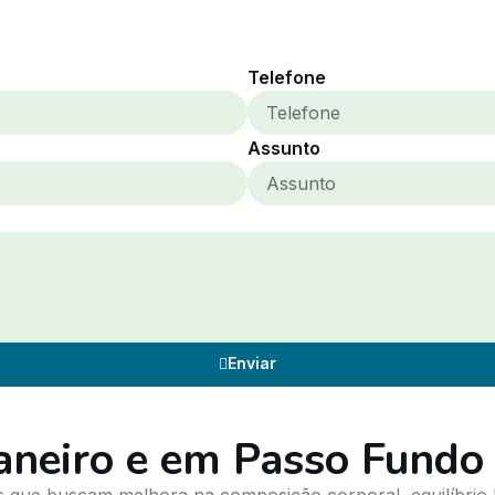
Telefone
Assunto
Enviar
aneiro e em Passo Fundo
 que buscam melhora na composição corporal, equilíbrio h