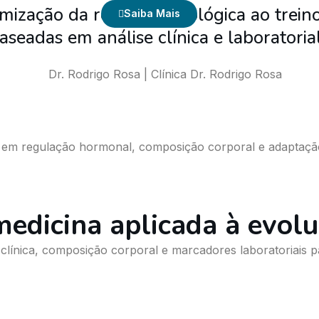
zação da resposta fisiológica ao trein
Saiba Mais
lidades
Contato
seadas em análise clínica e laboratorial
em regulação hormonal, composição corporal e adaptação f
edicina aplicada à evoluç
línica, composição corporal e marcadores laboratoriais p