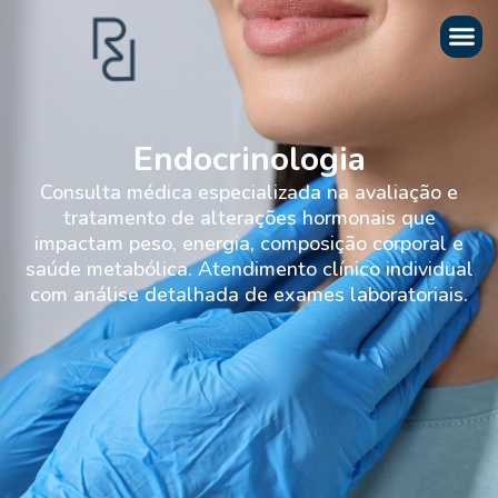
Endocrinologia
Consulta médica especializada na avaliação e
tratamento de alterações hormonais que
impactam peso, energia, composição corporal e
saúde metabólica. Atendimento clínico individual
com análise detalhada de exames laboratoriais.