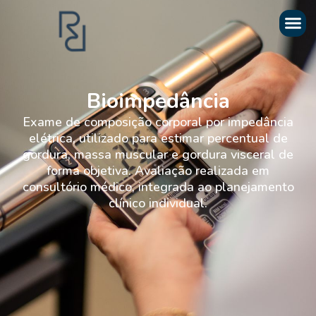
Bioimpedância
Exame de composição corporal por impedância
elétrica, utilizado para estimar percentual de
gordura, massa muscular e gordura visceral de
forma objetiva. Avaliação realizada em
consultório médico, integrada ao planejamento
clínico individual.