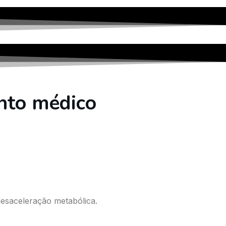
nto médico
l
desaceleração metabólica.