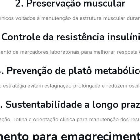
2. Preservação muscular
 clínicos voltados à manutenção da estrutura muscular dur
 Controle da resistência insulín
to de marcadores laboratoriais para melhorar resposta gl
. Prevenção de platô metabóli
a estratégia evitam estagnação prolongada e reduzem osci
. Sustentabilidade a longo pra
ção, rotina e orientação clínica para manutenção dos resul
mento para emagrecimen