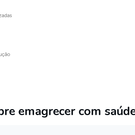
izadas
lução
obre emagrecer com saúd