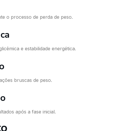
ante o processo de perda de peso.
ica
icêmica e estabilidade energética.
co
lações bruscas de peso.
zo
tados após a fase inicial.
to